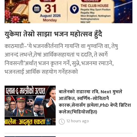
युकेमा तेस्रो साझा भजन महोत्सव हुँदै
काठमाडौं–‘ये भजनकीर्तनानि गायन्ति वा शृण्वन्ति वा, तेषु
आनन्दं लभन्ते,तेषां आर्थिकसहायतां च ददति, ते स्वर्गे
निवसन्ती’अर्थात् भजन कृतन गर्ने, सुन्ने, भजनमा रमाउने,
भजनलाई आर्थिक सहयोग गर्नेहरुको
बालेनको राडारमा रवि, Next मुभले
आतंकित, स्वर्णिम–सोवितानै
कारक,सेनासँग झमेला,PhD बेच्दै ब्रिटिश
कलेज(भिडियोसहित)
12 hours ago