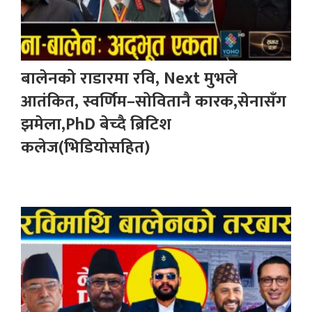
बालेनको राडारमा रवि, Next मुभले
आतंकित, स्वर्णिम–सोवितानै कारक,सेनासँग
झमेला,PhD बेच्दै ब्रिटिश
कलेज(भिडियोसहित)