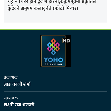
चट्टान चिरेर झर्ने दुर्लभ झरना,रुकुमपूर्वमा प्रकृतिले
कुँदेको अनुपम कलाकृति (फोटो फिचर)
प्रकाशक
आङ काजी शेर्पा
सम्पादक
लक्ष्मी राज भण्डारी