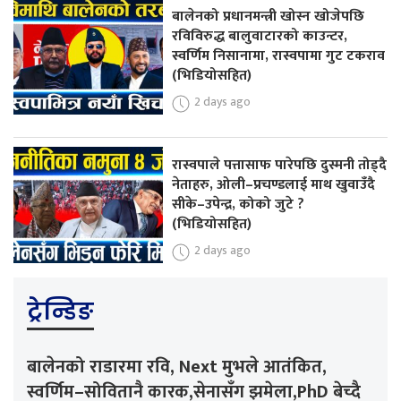
बालेनको प्रधानमन्त्री खोस्न खोजेपछि
रविविरुद्ध बालुवाटारको काउन्टर,
स्वर्णिम निसानामा, रास्वपामा गुट टकराव
(भिडियोसहित)
2 days ago
रास्वपाले पत्तासाफ पारेपछि दुस्मनी तोड्दै
नेताहरु, ओली–प्रचण्डलाई माथ खुवाउँदै
सीके–उपेन्द्र, कोको जुटे ?
(भिडियोसहित)
2 days ago
ट्रेन्डिङ
बालेनको राडारमा रवि, Next मुभले आतंकित,
स्वर्णिम–सोवितानै कारक,सेनासँग झमेला,PhD बेच्दै