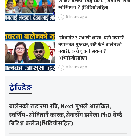
फर्किने पक्का, विश्व चीनमा, गगनको रुख
खोसिएला ? (भिडियोसहित)
6 hours ago
‘सीआईए र रअ’को शक्ति, पत्तो नपाउने
नेपालका गुप्तचर, सेटै फेर्ने बालेनको
तयारी, कहाँ चुक्यो संयन्त्र ?
((भिडियोसहित)
6 hours ago
ट्रेन्डिङ
बालेनको राडारमा रवि, Next मुभले आतंकित,
स्वर्णिम–सोवितानै कारक,सेनासँग झमेला,PhD बेच्दै
ब्रिटिश कलेज(भिडियोसहित)