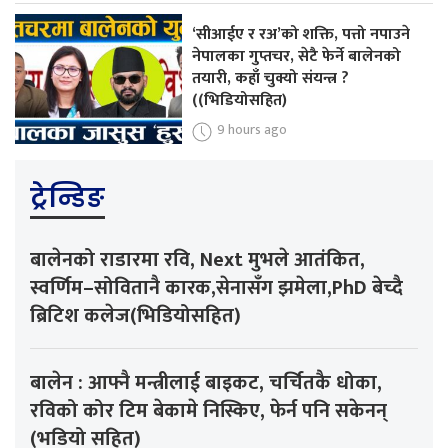
‘सीआईए र रअ’को शक्ति, पत्तो नपाउने
नेपालका गुप्तचर, सेटै फेर्ने बालेनको
तयारी, कहाँ चुक्यो संयन्त्र ?
((भिडियोसहित)
9 hours ago
ट्रेन्डिङ
बालेनको राडारमा रवि, Next मुभले आतंकित,
स्वर्णिम–सोवितानै कारक,सेनासँग झमेला,PhD बेच्दै
ब्रिटिश कलेज(भिडियोसहित)
बालेन : आफ्नै मन्त्रीलाई बाइकट, चर्चितकै धोका,
रविको कोर टिम बेकामे निस्किए, फेर्न पनि सकेनन्
(भडियो सहित)