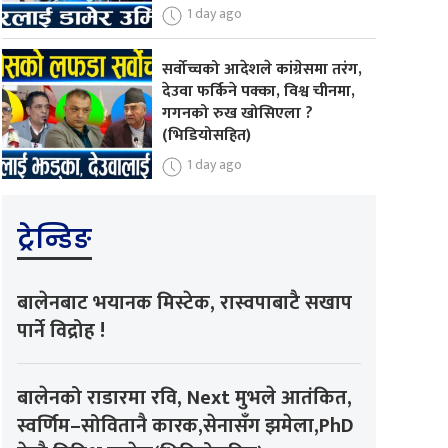
1 day ago
सर्वोच्चको आदेशले कांग्रेसमा तरंग,
देउवा फर्किने पक्का, विश्व चीनमा,
गगनको रुख खोसिएला ?
(भिडियोसहित)
1 day ago
ट्रेन्डिङ
बालेनबाट भयानक मिस्टेक, रास्वपाबाटै सखाप
पार्ने विद्रोह !
बालेनको राडारमा रवि, Next मुभले आतंकित,
स्वर्णिम–सोवितानै कारक,सेनासँग झमेला,PhD