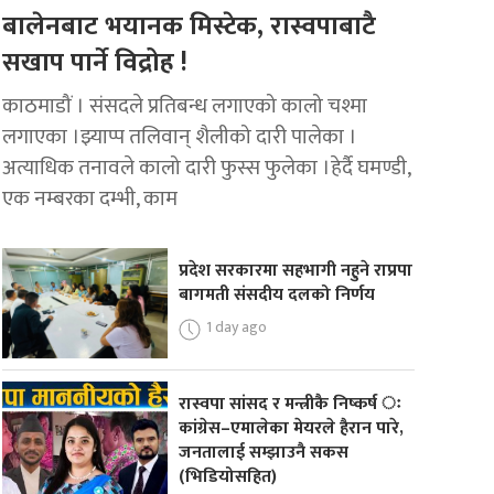
बालेनबाट भयानक मिस्टेक, रास्वपाबाटै
सखाप पार्ने विद्रोह !
काठमाडौं । संसदले प्रतिबन्ध लगाएको कालो चश्मा
लगाएका ।झ्याप्प तलिवान् शैलीको दारी पालेका ।
अत्याधिक तनावले कालो दारी फुस्स फुलेका ।हेर्दै घमण्डी,
एक नम्बरका दम्भी, काम
प्रदेश सरकारमा सहभागी नहुने राप्रपा
बागमती संसदीय दलको निर्णय
1 day ago
रास्वपा सांसद र मन्त्रीकै निष्कर्ष ः
कांग्रेस–एमालेका मेयरले हैरान पारे,
जनतालाई सम्झाउनै सकस
(भिडियोसहित)