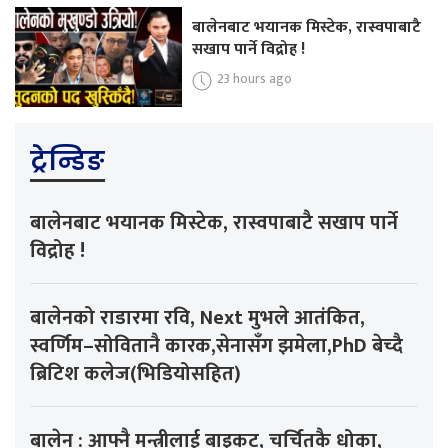
बालेनबाट भयानक मिस्टेक, रास्वपाबाटै
सखाप पार्ने विद्रोह !
23 hours ago
ट्रेन्डिङ
बालेनबाट भयानक मिस्टेक, रास्वपाबाटै सखाप पार्ने
विद्रोह !
बालेनको राडारमा रवि, Next मुभले आतंकित,
स्वर्णिम–सोवितानै कारक,सेनासँग झमेला,PhD बेच्दै
ब्रिटिश कलेज(भिडियोसहित)
बालेन : आफ्नै मन्त्रीलाई बाइकट, चर्चितकै धोका,