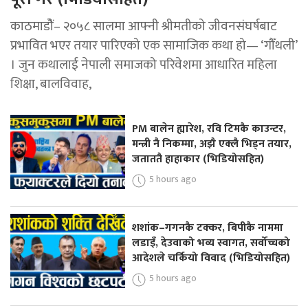
काठमाडोैं– २०५८ सालमा आफ्नी श्रीमतीको जीवनसंघर्षबाट
प्रभावित भएर तयार पारिएको एक सामाजिक कथा हो— ‘गौँथली’
। जुन कथालाई नेपाली समाजको परिवेशमा आधारित महिला
शिक्षा, बालविवाह,
PM बालेन ह्यारेश, रवि टिमकै काउन्टर,
मन्त्री नै निकम्मा, अझै एक्लै भिड्न तयार,
जताततै हाहाकार (भिडियोसहित)
5 hours ago
शशांक–गगनकै टक्कर, बिपीकै नाममा
लडाइँ, देउवाको भव्य स्वागत, सर्वोच्चको
आदेशले चर्कियो विवाद (भिडियोसहित)
5 hours ago