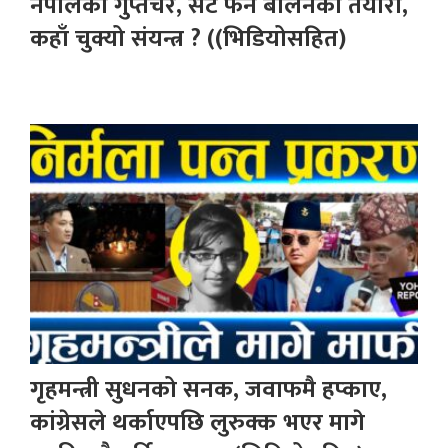
नेपालका गुप्तचर, सेटै फेर्ने बालेनको तयारी,
कहाँ चुक्यो संयन्त्र ? ((भिडियोसहित)
गृहमन्त्री सुधनको सनक, जवाफमै हप्काए,
कांग्रेसले थर्काएपछि लुरुक्क भएर मागे