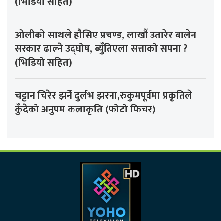
(भिडियो सहित)
ओलीको साथले हौसिए प्रचण्ड, लाखौँ उतारेर बालेन
सरकार ढाल्ने उद्घोष, ब्युँतिएला सत्ताको सपना ?
(भिडियो सहित)
चट्टान चिरेर झर्ने दुर्लभ झरना,रुकुमपूर्वमा प्रकृतिले
कुँदेको अनुपम कलाकृति (फोटो फिचर)