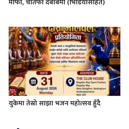
माफी, चौतर्फी दबाबमा (भिडियोसहित)
युकेमा तेस्रो साझा भजन महोत्सव हुँदै