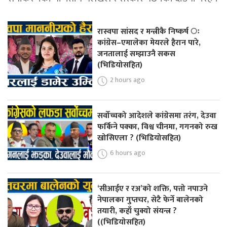
रास्वपा सांसद र मन्त्रीकै निष्कर्ष ः
कांग्रेस–एमालेका मेयरले हैरान पारे,
जनतालाई सम्झाउनै सकस
(भिडियोसहित)
2 hours ago
सर्वोच्चको आदेशले कांग्रेसमा तरंग, देउवा
फर्किने पक्का, विश्व चीनमा, गगनको रुख
खोसिएला ? (भिडियोसहित)
6 hours ago
‘सीआईए र रअ’को शक्ति, पत्तो नपाउने
नेपालका गुप्तचर, सेटै फेर्ने बालेनको
तयारी, कहाँ चुक्यो संयन्त्र ?
((भिडियोसहित)