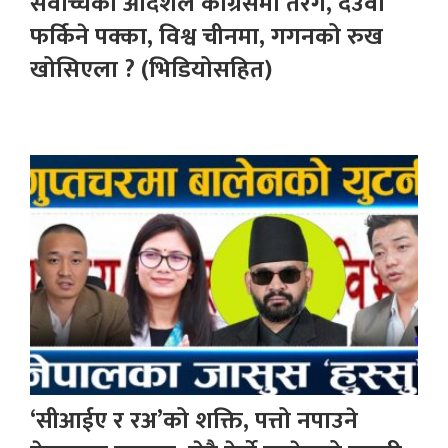
सर्वोच्चको आदेशले कांग्रेसमा तरंग, देउवा
फर्किने पक्का, विश्व चीनमा, गगनको रुख
खोसिएला ? (भिडियोसहित)
‘सीआईए र रअ’को शक्ति, पत्तो नपाउने