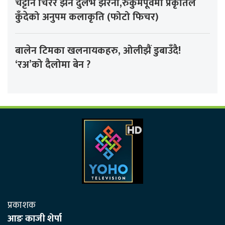
चट्टान चिरेर झर्ने दुर्लभ झरना,रुकुमपूर्वमा प्रकृतिले
कुँदेको अनुपम कलाकृति (फोटो फिचर)
बालेन टिमका खलनायकहरु, ओलीझैं डुबाउँदै!
‘रअ’को दैलोमा बेन ?
प्रकाशक
आङ काजी शेर्पा