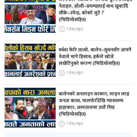
नेताहरु, ओली–प्रचण्डलाई माथ खुवाउँदै
सीके–उपेन्द्र, कोको जुटे ?
(भिडियोसहित)
1 day ago
मधेश फेरि तात्यो, बालेन–सुधनसँग आफ्नै
नेताले मागे हिसाब, हर्कले खोजे
लखेटिनुको कारण (भिडियोसहित)
1 day ago
बालेनको अनलाइन सरकार, लाइन लाग्न
जनता बाध्य, पासपोर्टदेखि ग्याससम्म
हाहाकार, अस्पतालमा उस्तै भिड
(भिडियोसहित)
1 day ago