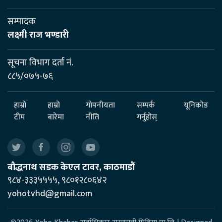
सम्पादक
लक्ष्मी राज भण्डारी
सूचना विभाग दर्ता नं.
८८५/०७५-७६
हाम्रो
हाम्रो
गोपनीयता
सम्पर्क
यूनिकोड
टीम
बारेमा
नीति
गर्नुहोस्
बौद्धनाथ सडक केएल टावर, काठमाडौं
९८४-३३३५५५५, ९८०१२८०६४२
yohotvhd@gmail.com