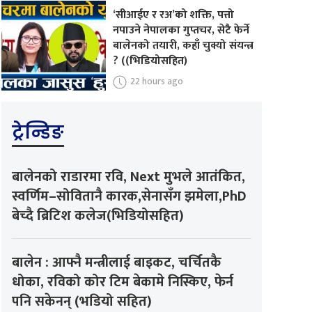
‘सीआईए र रअ’को शक्ति, पत्तो
नपाउने नेपालका गुप्तचर, सेटै फेर्ने
बालेनको तयारी, कहाँ चुक्यो संयन्त्र
? ((भिडियोसहित)
22 hours ago
ट्रेन्डिङ
बालेनको राडारमा रवि, Next मुभले आतंकित,
स्वर्णिम–सोवितानै कारक,सेनासँग झमेला,PhD
बेच्दै ब्रिटिश कलेज(भिडियोसहित)
बालेन : आफ्नै मन्त्रीलाई बाइकट, चर्चितकै
धोका, रविको कोर टिम बेकामे निस्किए, फेर्न
पनि सकेनन् (भडियो सहित)