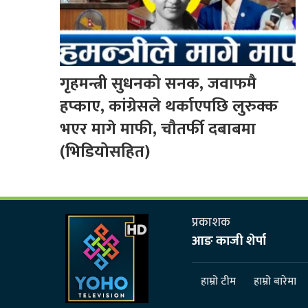
गृहमन्त्री सुधनको सनक, जवाफमै
हप्काए, कांग्रेसले थर्काएपछि लुरुक्क
भएर मागे माफी, चौतर्फी दबाबमा
(भिडियोसहित)
प्रकाशक
आङ काजी शेर्पा
हाम्रो टीम
हाम्रो बारेमा