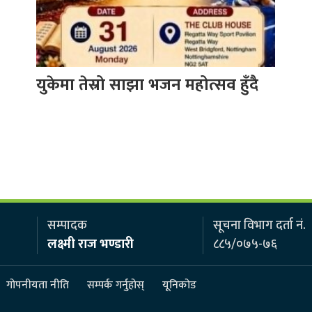
युकेमा तेस्रो साझा भजन महोत्सव हुँदै
सम्पादक
सूचना विभाग दर्ता नं.
लक्ष्मी राज भण्डारी
८८५/०७५-७६
गोपनीयता नीति
सम्पर्क गर्नुहोस्
यूनिकोड