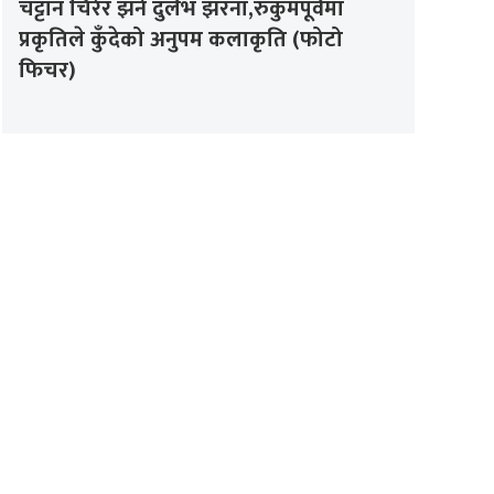
चट्टान चिरेर झर्ने दुर्लभ झरना,रुकुमपूर्वमा
प्रकृतिले कुँदेको अनुपम कलाकृति (फोटो
फिचर)