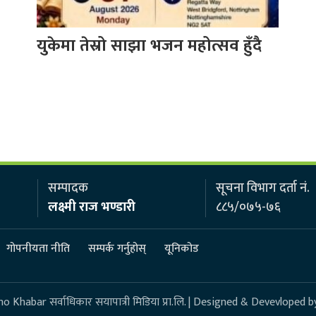
युकेमा तेस्रो साझा भजन महोत्सव हुँदै
सम्पादक
सूचना विभाग दर्ता नं.
लक्ष्मी राज भण्डारी
८८५/०७५-७६
गोपनीयता नीति
सम्पर्क गर्नुहोस्
यूनिकोड
 Khabar सर्वाधिकार सयापात्री मिडिया प्रा.लि. | Designed & Devevloped b