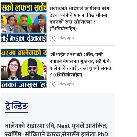
सर्वोच्चको आदेशले कांग्रेसमा तरंग,
देउवा फर्किने पक्का, विश्व चीनमा,
गगनको रुख खोसिएला ?
(भिडियोसहित)
1 day ago
‘सीआईए र रअ’को शक्ति, पत्तो
नपाउने नेपालका गुप्तचर, सेटै फेर्ने
बालेनको तयारी, कहाँ चुक्यो संयन्त्र
? ((भिडियोसहित)
1 day ago
ट्रेन्डिङ
बालेनको राडारमा रवि, Next मुभले आतंकित,
स्वर्णिम–सोवितानै कारक,सेनासँग झमेला,PhD