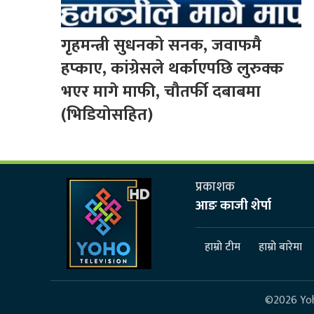
गृहमन्त्री सुधनको सनक, जवाफमै
हप्काए, कांग्रेसले थर्काएपछि लुरुक्क
भएर मागे माफी, चौतर्फी दबाबमा
(भिडियोसहित)
प्रकाशक
आङ काजी शेर्पा
हाम्रो टीम
हाम्रो बारेमा
©2026 Yoho