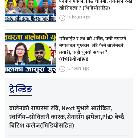
फर्किने पक्का, विश्व चीनमा, गगनको रुख
खोसिएला ? (भिडियोसहित)
14 hours ago
‘सीआईए र रअ’को शक्ति, पत्तो नपाउने
नेपालका गुप्तचर, सेटै फेर्ने बालेनको
तयारी, कहाँ चुक्यो संयन्त्र ?
((भिडियोसहित)
15 hours ago
ट्रेन्डिङ
बालेनको राडारमा रवि, Next मुभले आतंकित,
स्वर्णिम–सोवितानै कारक,सेनासँग झमेला,PhD बेच्दै
ब्रिटिश कलेज(भिडियोसहित)