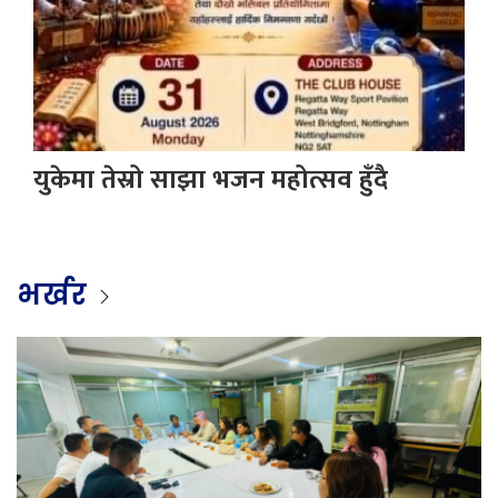
युकेमा तेस्रो साझा भजन महोत्सव हुँदै
भर्खर