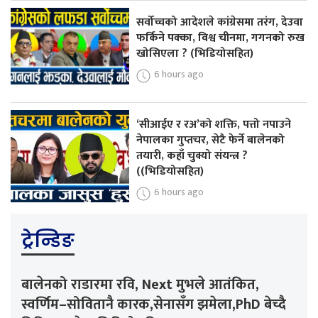
सर्वोच्चको आदेशले कांग्रेसमा तरंग, देउवा
फर्किने पक्का, विश्व चीनमा, गगनको रुख
खोसिएला ? (भिडियोसहित)
6 hours ago
‘सीआईए र रअ’को शक्ति, पत्तो नपाउने
नेपालका गुप्तचर, सेटै फेर्ने बालेनको
तयारी, कहाँ चुक्यो संयन्त्र ?
((भिडियोसहित)
6 hours ago
ट्रेन्डिङ
बालेनको राडारमा रवि, Next मुभले आतंकित,
स्वर्णिम–सोवितानै कारक,सेनासँग झमेला,PhD बेच्दै