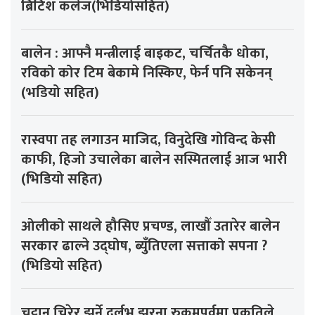
ब्रिटिश कलेज(भिडियोसहित)
बालेन : आफ्नै मन्त्रीलाई बाइकट, चर्चितकै धोका,
रविको कोर टिम बेकामे निस्किए, फेर्न पनि सकेनन्
(भडियो सहित)
रास्वपा तह लगाउन माजिद, विनुदेखि गोविन्द केसी
काफी, हिजो उचालेका बालेन सस्मितलाई आज भारी
(भिडियो सहित)
ओलीको साथले हौसिए प्रचण्ड, लाखौँ उतारेर बालेन
सरकार ढाल्ने उद्घोष, ब्युँतिएला सत्ताको सपना ?
(भिडियो सहित)
चट्टान चिरेर झर्ने दुर्लभ झरना,रुकुमपूर्वमा प्रकृतिले