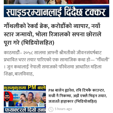
गौँथलीको रेकर्ड ब्रेक, करोडौँको व्यापार, नयाँ
स्टार जन्मायो, भोला रिजालको सपना छोराले
पूरा गरे (भिडियोसहित)
काठमाडोैं– २०५८ सालमा आफ्नी श्रीमतीको जीवनसंघर्षबाट
प्रभावित भएर तयार पारिएको एक सामाजिक कथा हो— ‘गौँथली’
। जुन कथालाई नेपाली समाजको परिवेशमा आधारित महिला
शिक्षा, बालविवाह,
PM बालेन ह्यारेश, रवि टिमकै काउन्टर,
मन्त्री नै निकम्मा, अझै एक्लै भिड्न तयार,
जताततै हाहाकार (भिडियोसहित)
5 hours ago