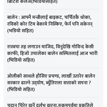
ब्रिटिश कलेज(भिडियोसहित)
बालेन : आफ्नै मन्त्रीलाई बाइकट, चर्चितकै धोका,
रविको कोर टिम बेकामे निस्किए, फेर्न पनि सकेनन्
(भडियो सहित)
रास्वपा तह लगाउन माजिद, विनुदेखि गोविन्द केसी
काफी, हिजो उचालेका बालेन सस्मितलाई आज भारी
(भिडियो सहित)
ओलीको साथले हौसिए प्रचण्ड, लाखौँ उतारेर बालेन
सरकार ढाल्ने उद्घोष, ब्युँतिएला सत्ताको सपना ?
(भिडियो सहित)
चट्टान चिरेर झर्ने दुर्लभ झरना,रुकुमपूर्वमा प्रकृतिले