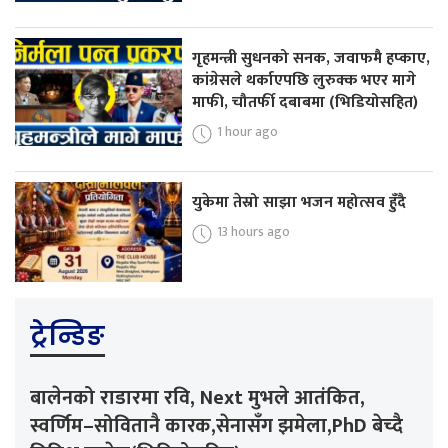
गृहमन्त्री सुधनको सनक, जवाफमै हप्काए,
कांग्रेसले थर्काएपछि लुरुक्क भएर मागे
माफी, चौतर्फी दबाबमा (भिडियोसहित)
1 hour ago
युकेमा तेस्रो साझा भजन महोत्सव हुँदै
13 hours ago
ट्रेन्डिङ
बालेनको राडारमा रवि, Next मुभले आतंकित,
स्वर्णिम–सोवितानै कारक,सेनासँग झमेला,PhD बेच्दै