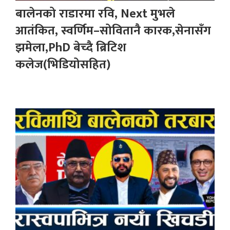
बालेनको राडारमा रवि, Next मुभले
आतंकित, स्वर्णिम–सोवितानै कारक,सेनासँग
झमेला,PhD बेच्दै ब्रिटिश
कलेज(भिडियोसहित)