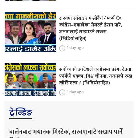
रास्वपा सांसद र मन्त्रीकै निष्कर्ष ः
कांग्रेस–एमालेका मेयरले हैरान पारे,
जनतालाई सम्झाउनै सकस
(भिडियोसहित)
1 day ago
सर्वोच्चको आदेशले कांग्रेसमा तरंग, देउवा
फर्किने पक्का, विश्व चीनमा, गगनको रुख
खोसिएला ? (भिडियोसहित)
1 day ago
ट्रेन्डिङ
बालेनबाट भयानक मिस्टेक, रास्वपाबाटै सखाप पार्ने