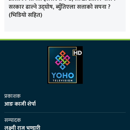
सरकार ढाल्ने उद्घोष, ब्युँतिएला सत्ताको सपना ?
(भिडियो सहित)
प्रकाशक
आङ काजी शेर्पा
सम्पादक
लक्ष्मी राज भण्डारी