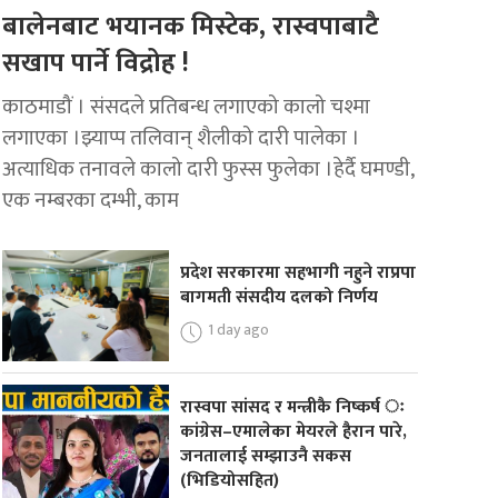
बालेनबाट भयानक मिस्टेक, रास्वपाबाटै
सखाप पार्ने विद्रोह !
काठमाडौं । संसदले प्रतिबन्ध लगाएको कालो चश्मा
लगाएका ।झ्याप्प तलिवान् शैलीको दारी पालेका ।
अत्याधिक तनावले कालो दारी फुस्स फुलेका ।हेर्दै घमण्डी,
एक नम्बरका दम्भी, काम
प्रदेश सरकारमा सहभागी नहुने राप्रपा
बागमती संसदीय दलको निर्णय
1 day ago
रास्वपा सांसद र मन्त्रीकै निष्कर्ष ः
कांग्रेस–एमालेका मेयरले हैरान पारे,
जनतालाई सम्झाउनै सकस
(भिडियोसहित)