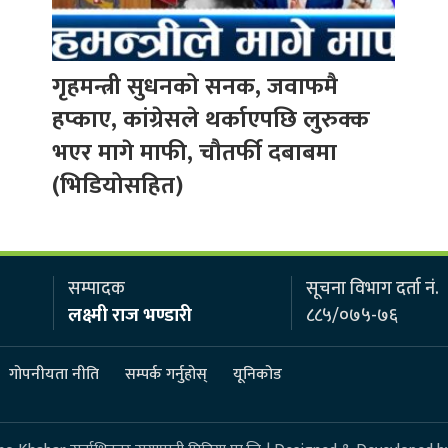
गृहमन्त्री सुधनको सनक, जवाफमै
हप्काए, कांग्रेसले थर्काएपछि लुरुक्क
भएर मागे माफी, चौतर्फी दबाबमा
(भिडियोसहित)
सम्पादक
सूचना विभाग दर्ता नं.
लक्ष्मी राज भण्डारी
८८५/०७५-७६
गोपनीयता नीति
सम्पर्क गर्नुहोस्
यूनिकोड