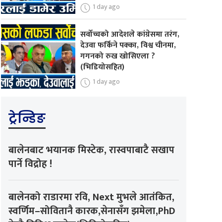
1 day ago
सर्वोच्चको आदेशले कांग्रेसमा तरंग,
देउवा फर्किने पक्का, विश्व चीनमा,
गगनको रुख खोसिएला ?
(भिडियोसहित)
1 day ago
ट्रेन्डिङ
बालेनबाट भयानक मिस्टेक, रास्वपाबाटै सखाप
पार्ने विद्रोह !
बालेनको राडारमा रवि, Next मुभले आतंकित,
स्वर्णिम–सोवितानै कारक,सेनासँग झमेला,PhD