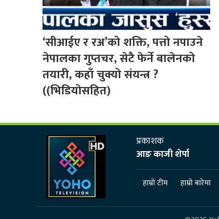
‘सीआईए र रअ’को शक्ति, पत्तो नपाउने
नेपालका गुप्तचर, सेटै फेर्ने बालेनको
तयारी, कहाँ चुक्यो संयन्त्र ?
((भिडियोसहित)
प्रकाशक
आङ काजी शेर्पा
हाम्रो टीम
हाम्रो बारेमा