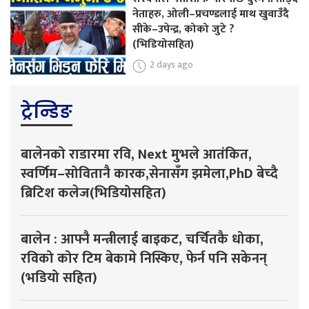
नेताहरु, ओली–प्रचण्डलाई माथ खुवाउँदै
सीके–उपेन्द्र, कोको जुटे ?
(भिडियोसहित)
2 days ago
ट्रेन्डिङ
बालेनको राडारमा रवि, Next मुभले आतंकित,
स्वर्णिम–सोवितानै कारक,सेनासँग झमेला,PhD बेच्दै
ब्रिटिश कलेज(भिडियोसहित)
बालेन : आफ्नै मन्त्रीलाई बाइकट, चर्चितकै धोका,
रविको कोर टिम बेकामे निस्किए, फेर्न पनि सकेनन्
(भडियो सहित)