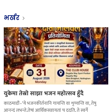
भर्खर
युकेमा तेस्रो साझा भजन महोत्सव हुँदै
काठमाडौं–‘ये भजनकीर्तनानि गायन्ति वा शृण्वन्ति वा, तेषु
आनन्दं लभन्ते,तेषां आर्थिकसहायतां च ददति, ते स्वर्गे