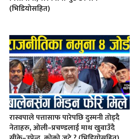
(भिडियोसहित)
रास्वपाले पत्तासाफ पारेपछि दुस्मनी तोड्दै
नेताहरु, ओली–प्रचण्डलाई माथ खुवाउँदै
सीके–उपेन्द्र, कोको जुटे ? (भिडियोसहित)