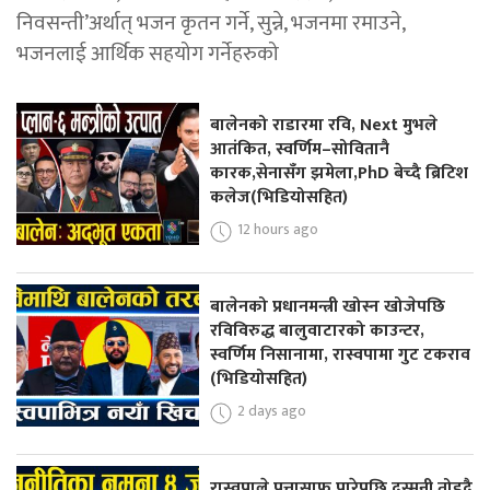
निवसन्ती’अर्थात् भजन कृतन गर्ने, सुन्ने, भजनमा रमाउने,
भजनलाई आर्थिक सहयोग गर्नेहरुको
बालेनको राडारमा रवि, Next मुभले
आतंकित, स्वर्णिम–सोवितानै
कारक,सेनासँग झमेला,PhD बेच्दै ब्रिटिश
कलेज(भिडियोसहित)
12 hours ago
बालेनको प्रधानमन्त्री खोस्न खोजेपछि
रविविरुद्ध बालुवाटारको काउन्टर,
स्वर्णिम निसानामा, रास्वपामा गुट टकराव
(भिडियोसहित)
2 days ago
रास्वपाले पत्तासाफ पारेपछि दुस्मनी तोड्दै