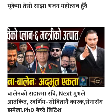
युकेमा तेस्रो साझा भजन महोत्सव हुँदै
बालेनको राडारमा रवि, Next मुभले
आतंकित, स्वर्णिम–सोवितानै कारक,सेनासँग
झमेला,PhD बेच्दै ब्रिटिश