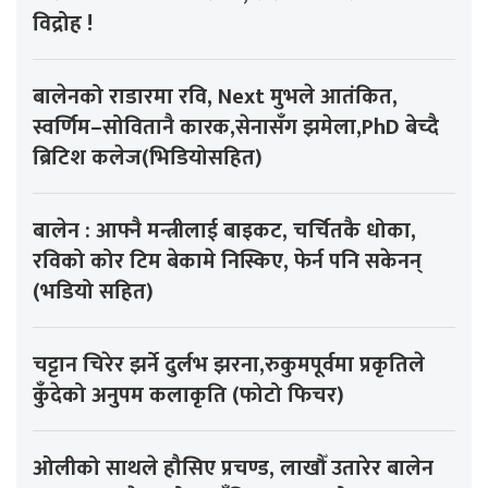
विद्रोह !
बालेनको राडारमा रवि, Next मुभले आतंकित,
स्वर्णिम–सोवितानै कारक,सेनासँग झमेला,PhD बेच्दै
ब्रिटिश कलेज(भिडियोसहित)
बालेन : आफ्नै मन्त्रीलाई बाइकट, चर्चितकै धोका,
रविको कोर टिम बेकामे निस्किए, फेर्न पनि सकेनन्
(भडियो सहित)
चट्टान चिरेर झर्ने दुर्लभ झरना,रुकुमपूर्वमा प्रकृतिले
कुँदेको अनुपम कलाकृति (फोटो फिचर)
ओलीको साथले हौसिए प्रचण्ड, लाखौँ उतारेर बालेन