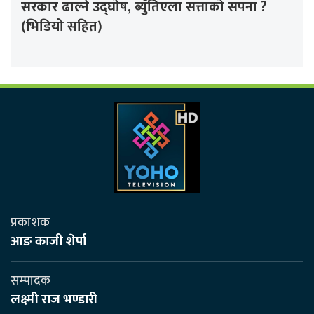
सरकार ढाल्ने उद्घोष, ब्युँतिएला सत्ताको सपना ?
(भिडियो सहित)
प्रकाशक
आङ काजी शेर्पा
सम्पादक
लक्ष्मी राज भण्डारी