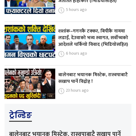
जताततै हाहाकार (भिडियोसहित)
5 hours ago
शशांक–गगनकै टक्कर, बिपीकै नाममा
लडाइँ, देउवाको भव्य स्वागत, सर्वोच्चको
आदेशले चर्कियो विवाद (भिडियोसहित)
6 hours ago
बालेनबाट भयानक मिस्टेक, रास्वपाबाटै
सखाप पार्ने विद्रोह !
23 hours ago
ट्रेन्डिङ
बालेनबाट भयानक मिस्टेक, रास्वपाबाटै सखाप पार्ने