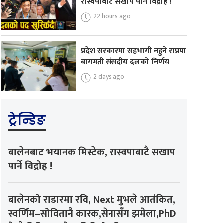
रास्वपाबाटै सखाप पार्ने विद्रोह !
22 hours ago
प्रदेश सरकारमा सहभागी नहुने राप्रपा
बागमती संसदीय दलको निर्णय
2 days ago
ट्रेन्डिङ
बालेनबाट भयानक मिस्टेक, रास्वपाबाटै सखाप
पार्ने विद्रोह !
बालेनको राडारमा रवि, Next मुभले आतंकित,
स्वर्णिम–सोवितानै कारक,सेनासँग झमेला,PhD